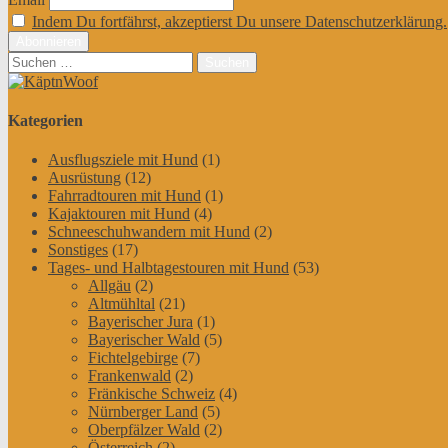
Indem Du fortfährst, akzeptierst Du unsere Datenschutzerklärung.
Suchen
nach:
Kategorien
Ausflugsziele mit Hund
(1)
Ausrüstung
(12)
Fahrradtouren mit Hund
(1)
Kajaktouren mit Hund
(4)
Schneeschuhwandern mit Hund
(2)
Sonstiges
(17)
Tages- und Halbtagestouren mit Hund
(53)
Allgäu
(2)
Altmühltal
(21)
Bayerischer Jura
(1)
Bayerischer Wald
(5)
Fichtelgebirge
(7)
Frankenwald
(2)
Fränkische Schweiz
(4)
Nürnberger Land
(5)
Oberpfälzer Wald
(2)
Österreich
(2)