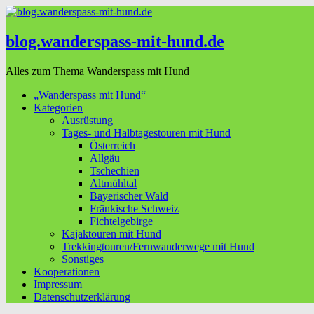
blog.wanderspass-mit-hund.de
Alles zum Thema Wanderspass mit Hund
„Wanderspass mit Hund“
Kategorien
Ausrüstung
Tages- und Halbtagestouren mit Hund
Österreich
Allgäu
Tschechien
Altmühltal
Bayerischer Wald
Fränkische Schweiz
Fichtelgebirge
Kajaktouren mit Hund
Trekkingtouren/Fernwanderwege mit Hund
Sonstiges
Kooperationen
Impressum
Datenschutzerklärung