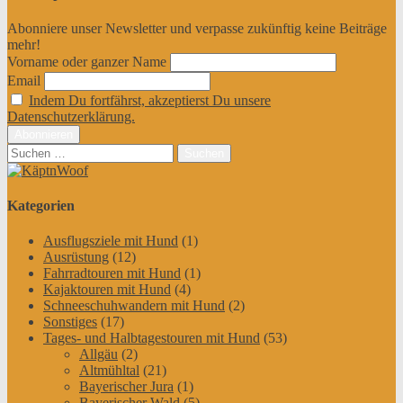
Abonniere unser Newsletter und verpasse zukünftig keine Beiträge
mehr!
Vorname oder ganzer Name
Email
Indem Du fortfährst, akzeptierst Du unsere
Datenschutzerklärung.
Suchen
nach:
Kategorien
Ausflugsziele mit Hund
(1)
Ausrüstung
(12)
Fahrradtouren mit Hund
(1)
Kajaktouren mit Hund
(4)
Schneeschuhwandern mit Hund
(2)
Sonstiges
(17)
Tages- und Halbtagestouren mit Hund
(53)
Allgäu
(2)
Altmühltal
(21)
Bayerischer Jura
(1)
Bayerischer Wald
(5)