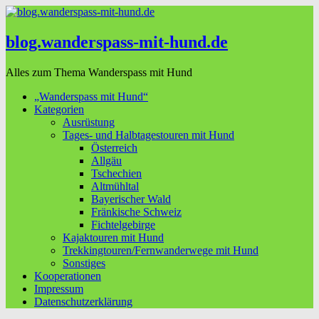
blog.wanderspass-mit-hund.de
Alles zum Thema Wanderspass mit Hund
„Wanderspass mit Hund“
Kategorien
Ausrüstung
Tages- und Halbtagestouren mit Hund
Österreich
Allgäu
Tschechien
Altmühltal
Bayerischer Wald
Fränkische Schweiz
Fichtelgebirge
Kajaktouren mit Hund
Trekkingtouren/Fernwanderwege mit Hund
Sonstiges
Kooperationen
Impressum
Datenschutzerklärung