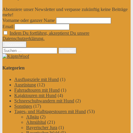
Abonniere unser Newsletter und verpasse zukünftig keine Beiträge
mehr!
Vorname oder ganzer Name
Email
Indem Du fortfährst, akzeptierst Du unsere
Datenschutzerklärung.
Suchen
nach:
Kategorien
Ausflugsziele mit Hund
(1)
Ausrüstung
(12)
Fahrradtouren mit Hund
(1)
Kajaktouren mit Hund
(4)
Schneeschuhwandern mit Hund
(2)
Sonstiges
(17)
Tages- und Halbtagestouren mit Hund
(53)
Allgäu
(2)
Altmühltal
(21)
Bayerischer Jura
(1)
Bayerischer Wald
(5)