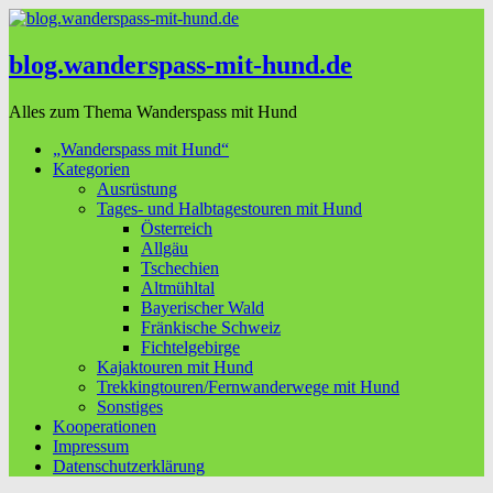
blog.wanderspass-mit-hund.de
Alles zum Thema Wanderspass mit Hund
„Wanderspass mit Hund“
Kategorien
Ausrüstung
Tages- und Halbtagestouren mit Hund
Österreich
Allgäu
Tschechien
Altmühltal
Bayerischer Wald
Fränkische Schweiz
Fichtelgebirge
Kajaktouren mit Hund
Trekkingtouren/Fernwanderwege mit Hund
Sonstiges
Kooperationen
Impressum
Datenschutzerklärung