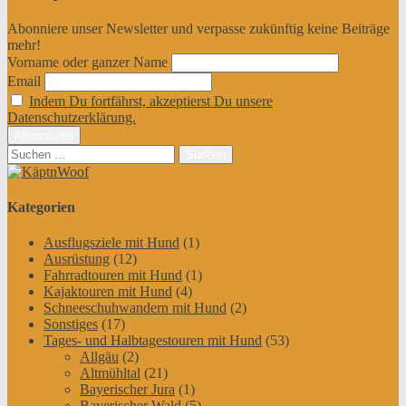
Abonniere unser Newsletter und verpasse zukünftig keine Beiträge
mehr!
Vorname oder ganzer Name
Email
Indem Du fortfährst, akzeptierst Du unsere
Datenschutzerklärung.
Suchen
nach:
Kategorien
Ausflugsziele mit Hund
(1)
Ausrüstung
(12)
Fahrradtouren mit Hund
(1)
Kajaktouren mit Hund
(4)
Schneeschuhwandern mit Hund
(2)
Sonstiges
(17)
Tages- und Halbtagestouren mit Hund
(53)
Allgäu
(2)
Altmühltal
(21)
Bayerischer Jura
(1)
Bayerischer Wald
(5)