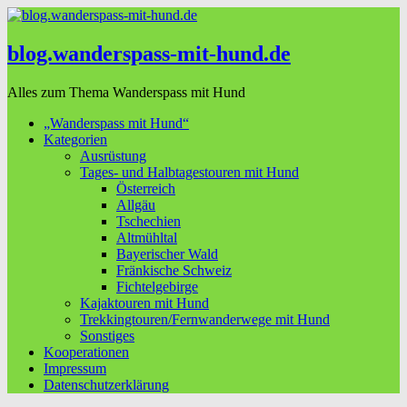
blog.wanderspass-mit-hund.de
Alles zum Thema Wanderspass mit Hund
„Wanderspass mit Hund“
Kategorien
Ausrüstung
Tages- und Halbtagestouren mit Hund
Österreich
Allgäu
Tschechien
Altmühltal
Bayerischer Wald
Fränkische Schweiz
Fichtelgebirge
Kajaktouren mit Hund
Trekkingtouren/Fernwanderwege mit Hund
Sonstiges
Kooperationen
Impressum
Datenschutzerklärung