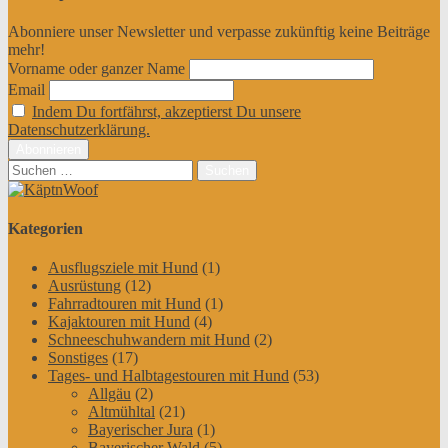
Abonniere unser Newsletter und verpasse zukünftig keine Beiträge
mehr!
Vorname oder ganzer Name
Email
Indem Du fortfährst, akzeptierst Du unsere
Datenschutzerklärung.
Suchen
nach:
Kategorien
Ausflugsziele mit Hund
(1)
Ausrüstung
(12)
Fahrradtouren mit Hund
(1)
Kajaktouren mit Hund
(4)
Schneeschuhwandern mit Hund
(2)
Sonstiges
(17)
Tages- und Halbtagestouren mit Hund
(53)
Allgäu
(2)
Altmühltal
(21)
Bayerischer Jura
(1)
Bayerischer Wald
(5)