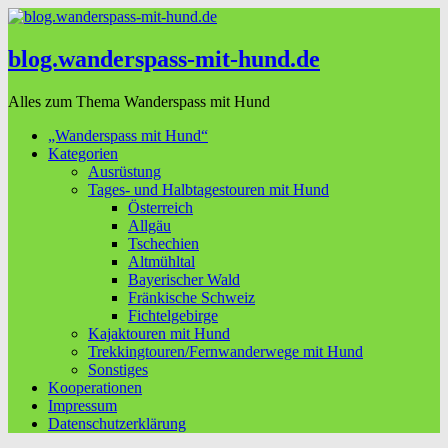
blog.wanderspass-mit-hund.de
Alles zum Thema Wanderspass mit Hund
„Wanderspass mit Hund“
Kategorien
Ausrüstung
Tages- und Halbtagestouren mit Hund
Österreich
Allgäu
Tschechien
Altmühltal
Bayerischer Wald
Fränkische Schweiz
Fichtelgebirge
Kajaktouren mit Hund
Trekkingtouren/Fernwanderwege mit Hund
Sonstiges
Kooperationen
Impressum
Datenschutzerklärung