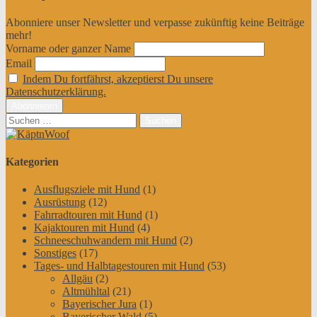
Abonniere unser Newsletter und verpasse zukünftig keine Beiträge
mehr!
Vorname oder ganzer Name
Email
Indem Du fortfährst, akzeptierst Du unsere
Datenschutzerklärung.
Suchen
nach:
Kategorien
Ausflugsziele mit Hund
(1)
Ausrüstung
(12)
Fahrradtouren mit Hund
(1)
Kajaktouren mit Hund
(4)
Schneeschuhwandern mit Hund
(2)
Sonstiges
(17)
Tages- und Halbtagestouren mit Hund
(53)
Allgäu
(2)
Altmühltal
(21)
Bayerischer Jura
(1)
Bayerischer Wald
(5)