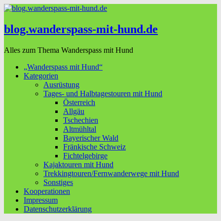
blog.wanderspass-mit-hund.de
Alles zum Thema Wanderspass mit Hund
„Wanderspass mit Hund“
Kategorien
Ausrüstung
Tages- und Halbtagestouren mit Hund
Österreich
Allgäu
Tschechien
Altmühltal
Bayerischer Wald
Fränkische Schweiz
Fichtelgebirge
Kajaktouren mit Hund
Trekkingtouren/Fernwanderwege mit Hund
Sonstiges
Kooperationen
Impressum
Datenschutzerklärung