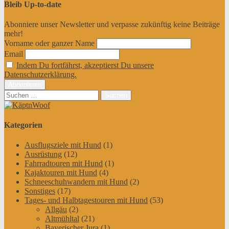
Bleib Up-to-date
Abonniere unser Newsletter und verpasse zukünftig keine Beiträge
mehr!
Vorname oder ganzer Name
Email
Indem Du fortfährst, akzeptierst Du unsere
Datenschutzerklärung.
Suchen
nach:
Kategorien
Ausflugsziele mit Hund
(1)
Ausrüstung
(12)
Fahrradtouren mit Hund
(1)
Kajaktouren mit Hund
(4)
Schneeschuhwandern mit Hund
(2)
Sonstiges
(17)
Tages- und Halbtagestouren mit Hund
(53)
Allgäu
(2)
Altmühltal
(21)
Bayerischer Jura
(1)