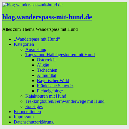
blog.wanderspass-mit-hund.de
Alles zum Thema Wanderspass mit Hund
„Wanderspass mit Hund“
Kategorien
Ausrüstung
Tages- und Halbtagestouren mit Hund
Österreich
Allgäu
Tschechien
Altmühltal
Bayerischer Wald
Fränkische Schweiz
Fichtelgebirge
Kajaktouren mit Hund
Trekkingtouren/Fernwanderwege mit Hund
Sonstiges
Kooperationen
Impressum
Datenschutzerklärung