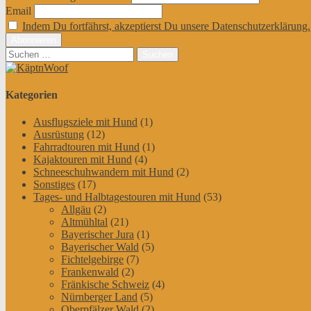
Email
Indem Du fortfährst, akzeptierst Du unsere Datenschutzerklärung.
Suchen
nach:
Kategorien
Ausflugsziele mit Hund
(1)
Ausrüstung
(12)
Fahrradtouren mit Hund
(1)
Kajaktouren mit Hund
(4)
Schneeschuhwandern mit Hund
(2)
Sonstiges
(17)
Tages- und Halbtagestouren mit Hund
(53)
Allgäu
(2)
Altmühltal
(21)
Bayerischer Jura
(1)
Bayerischer Wald
(5)
Fichtelgebirge
(7)
Frankenwald
(2)
Fränkische Schweiz
(4)
Nürnberger Land
(5)
Oberpfälzer Wald
(2)