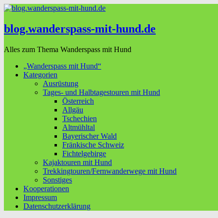
blog.wanderspass-mit-hund.de
Alles zum Thema Wanderspass mit Hund
„Wanderspass mit Hund“
Kategorien
Ausrüstung
Tages- und Halbtagestouren mit Hund
Österreich
Allgäu
Tschechien
Altmühltal
Bayerischer Wald
Fränkische Schweiz
Fichtelgebirge
Kajaktouren mit Hund
Trekkingtouren/Fernwanderwege mit Hund
Sonstiges
Kooperationen
Impressum
Datenschutzerklärung