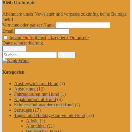
Bleib Up-to-date
Abonniere unser Newsletter und verpasse zukünftig keine Beiträge
mehr!
Vorname oder ganzer Name
Email
Indem Du fortfährst, akzeptierst Du unsere
Datenschutzerklärung.
Suchen
nach:
Kategorien
Ausflugsziele mit Hund
(1)
Ausrüstung
(12)
Fahrradtouren mit Hund
(1)
Kajaktouren mit Hund
(4)
Schneeschuhwandern mit Hund
(2)
Sonstiges
(17)
Tages- und Halbtagestouren mit Hund
(53)
Allgäu
(2)
Altmühltal
(21)
Bayerischer Jura
(1)