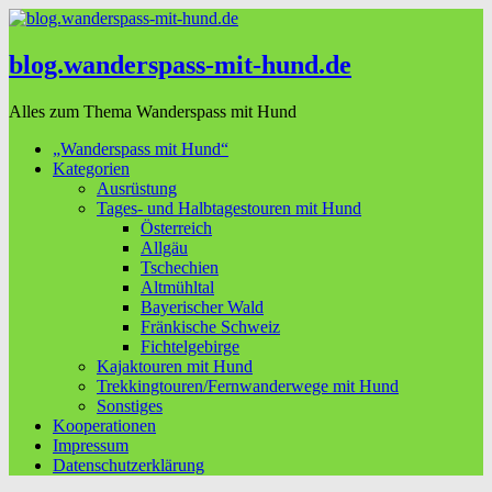
blog.wanderspass-mit-hund.de
Alles zum Thema Wanderspass mit Hund
„Wanderspass mit Hund“
Kategorien
Ausrüstung
Tages- und Halbtagestouren mit Hund
Österreich
Allgäu
Tschechien
Altmühltal
Bayerischer Wald
Fränkische Schweiz
Fichtelgebirge
Kajaktouren mit Hund
Trekkingtouren/Fernwanderwege mit Hund
Sonstiges
Kooperationen
Impressum
Datenschutzerklärung