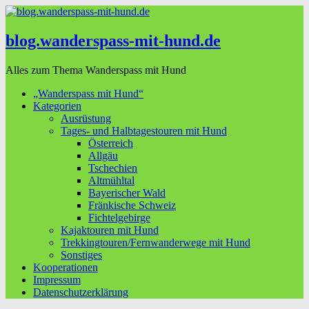
blog.wanderspass-mit-hund.de
Alles zum Thema Wanderspass mit Hund
„Wanderspass mit Hund“
Kategorien
Ausrüstung
Tages- und Halbtagestouren mit Hund
Österreich
Allgäu
Tschechien
Altmühltal
Bayerischer Wald
Fränkische Schweiz
Fichtelgebirge
Kajaktouren mit Hund
Trekkingtouren/Fernwanderwege mit Hund
Sonstiges
Kooperationen
Impressum
Datenschutzerklärung