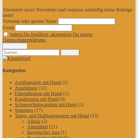
Abonniere unser Newsletter und verpasse zukünftig keine Beiträge
mehr!
Vorname oder ganzer Name
Email
Indem Du fortfährst, akzeptierst Du unsere
Datenschutzerklärung.
Suchen
nach:
Kategorien
Ausflugsziele mit Hund
(1)
Ausrüstung
(12)
Fahrradtouren mit Hund
(1)
Kajaktouren mit Hund
(4)
Schneeschuhwandern mit Hund
(2)
Sonstiges
(17)
Tages- und Halbtagestouren mit Hund
(53)
Allgäu
(2)
Altmühltal
(21)
Bayerischer Jura
(1)
Bayerischer Wald
(5)