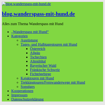
blog.wanderspass-mit-hund.de
Alles zum Thema Wanderspass mit Hund
„Wanderspass mit Hund“
Kategorien
Ausrüstung
Tages- und Halbtagestouren mit Hund
Österreich
Allgäu
Tschechien
Altmühltal
Bayerischer Wald
Fränkische Schweiz
Fichtelgebirge
Kajaktouren mit Hund
Trekkingtouren/Fernwanderwege mit Hund
Sonstiges
Kooperationen
Impressum
Datenschutzerklärung