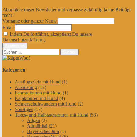
Abonniere unser Newsletter und verpasse zukünftig keine Beiträge
mehr!
Vorname oder ganzer Name
Email
Indem Du fortfährst, akzeptierst Du unsere
Datenschutzerklärung.
Suchen
nach:
Kategorien
Ausflugsziele mit Hund
(1)
Ausrüstung
(12)
Fahrradtouren mit Hund
(1)
Kajaktouren mit Hund
(4)
Schneeschuhwandern mit Hund
(2)
Sonstiges
(17)
Tages- und Halbtagestouren mit Hund
(53)
Allgäu
(2)
Altmühltal
(21)
Bayerischer Jura
(1)
Bayerischer Wald
(5)