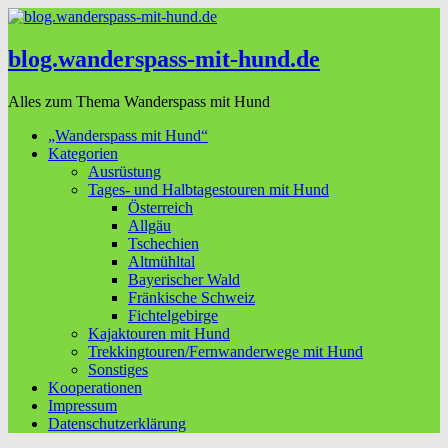
blog.wanderspass-mit-hund.de
Alles zum Thema Wanderspass mit Hund
„Wanderspass mit Hund“
Kategorien
Ausrüstung
Tages- und Halbtagestouren mit Hund
Österreich
Allgäu
Tschechien
Altmühltal
Bayerischer Wald
Fränkische Schweiz
Fichtelgebirge
Kajaktouren mit Hund
Trekkingtouren/Fernwanderwege mit Hund
Sonstiges
Kooperationen
Impressum
Datenschutzerklärung