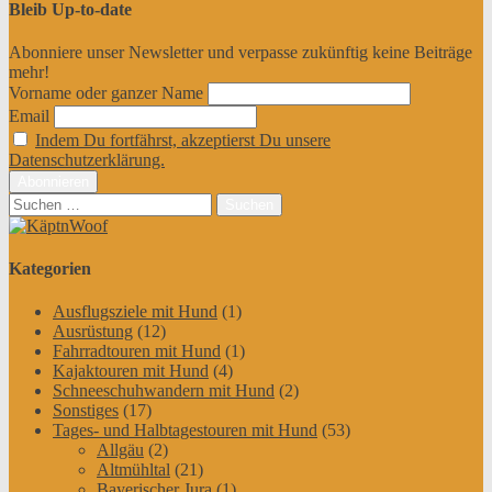
Bleib Up-to-date
Abonniere unser Newsletter und verpasse zukünftig keine Beiträge
mehr!
Vorname oder ganzer Name
Email
Indem Du fortfährst, akzeptierst Du unsere
Datenschutzerklärung.
Suchen
nach:
Kategorien
Ausflugsziele mit Hund
(1)
Ausrüstung
(12)
Fahrradtouren mit Hund
(1)
Kajaktouren mit Hund
(4)
Schneeschuhwandern mit Hund
(2)
Sonstiges
(17)
Tages- und Halbtagestouren mit Hund
(53)
Allgäu
(2)
Altmühltal
(21)
Bayerischer Jura
(1)