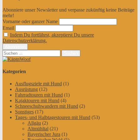
Abonniere unser Newsletter und verpasse zukünftig keine Beiträge
mehr!
Vorname oder ganzer Name
Email
Indem Du fortfährst, akzeptierst Du unsere
Datenschutzerklärung.
Suchen
nach:
Kategorien
Ausflugsziele mit Hund
(1)
Ausrüstung
(12)
Fahrradtouren mit Hund
(1)
Kajaktouren mit Hund
(4)
Schneeschuhwandern mit Hund
(2)
Sonstiges
(17)
Tages- und Halbtagestouren mit Hund
(53)
Allgäu
(2)
Altmühltal
(21)
Bayerischer Jura
(1)
Bayerischer Wald
(5)