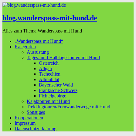
blog.wanderspass-mit-hund.de
Alles zum Thema Wanderspass mit Hund
„Wanderspass mit Hund“
Kategorien
Ausrüstung
Tages- und Halbtagestouren mit Hund
Österreich
Allgäu
Tschechien
Altmühltal
Bayerischer Wald
Fränkische Schweiz
Fichtelgebirge
Kajaktouren mit Hund
Trekkingtouren/Fernwanderwege mit Hund
Sonstiges
Kooperationen
Impressum
Datenschutzerklärung