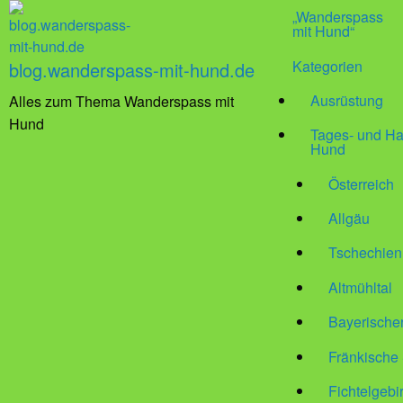
„Wanderspass
mit Hund“
Kategorien
blog.wanderspass-mit-hund.de
Ausrüstung
Alles zum Thema Wanderspass mit
Hund
Tages- und Ha
Hund
Österreich
Allgäu
Tschechien
Altmühltal
Bayerische
Fränkische
Fichtelgebi