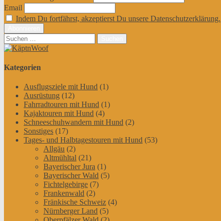
Email
Indem Du fortfährst, akzeptierst Du unsere Datenschutzerklärung.
Suchen
nach:
Kategorien
Ausflugsziele mit Hund
(1)
Ausrüstung
(12)
Fahrradtouren mit Hund
(1)
Kajaktouren mit Hund
(4)
Schneeschuhwandern mit Hund
(2)
Sonstiges
(17)
Tages- und Halbtagestouren mit Hund
(53)
Allgäu
(2)
Altmühltal
(21)
Bayerischer Jura
(1)
Bayerischer Wald
(5)
Fichtelgebirge
(7)
Frankenwald
(2)
Fränkische Schweiz
(4)
Nürnberger Land
(5)
Oberpfälzer Wald
(2)