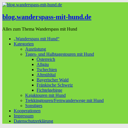
blog.wanderspass-mit-hund.de
Alles zum Thema Wanderspass mit Hund
„Wanderspass mit Hund“
Kategorien
Ausrüstung
Tages- und Halbtagestouren mit Hund
Österreich
Allgäu
Tschechien
Altmühltal
Bayerischer Wald
Fränkische Schweiz
Fichtelgebirge
Kajaktouren mit Hund
Trekkingtouren/Fernwanderwege mit Hund
Sonstiges
Kooperationen
Impressum
Datenschutzerklärung