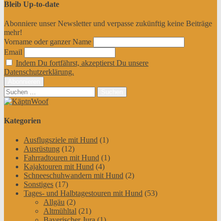
Bleib Up-to-date
Abonniere unser Newsletter und verpasse zukünftig keine Beiträge
mehr!
Vorname oder ganzer Name
Email
Indem Du fortfährst, akzeptierst Du unsere
Datenschutzerklärung.
Suchen
nach:
Kategorien
Ausflugsziele mit Hund
(1)
Ausrüstung
(12)
Fahrradtouren mit Hund
(1)
Kajaktouren mit Hund
(4)
Schneeschuhwandern mit Hund
(2)
Sonstiges
(17)
Tages- und Halbtagestouren mit Hund
(53)
Allgäu
(2)
Altmühltal
(21)
Bayerischer Jura
(1)