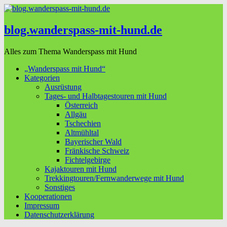
blog.wanderspass-mit-hund.de
Alles zum Thema Wanderspass mit Hund
„Wanderspass mit Hund“
Kategorien
Ausrüstung
Tages- und Halbtagestouren mit Hund
Österreich
Allgäu
Tschechien
Altmühltal
Bayerischer Wald
Fränkische Schweiz
Fichtelgebirge
Kajaktouren mit Hund
Trekkingtouren/Fernwanderwege mit Hund
Sonstiges
Kooperationen
Impressum
Datenschutzerklärung