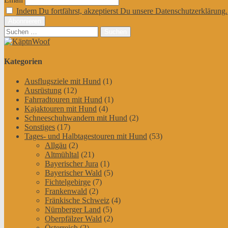
Indem Du fortfährst, akzeptierst Du unsere Datenschutzerklärung.
Suchen
nach:
Kategorien
Ausflugsziele mit Hund
(1)
Ausrüstung
(12)
Fahrradtouren mit Hund
(1)
Kajaktouren mit Hund
(4)
Schneeschuhwandern mit Hund
(2)
Sonstiges
(17)
Tages- und Halbtagestouren mit Hund
(53)
Allgäu
(2)
Altmühltal
(21)
Bayerischer Jura
(1)
Bayerischer Wald
(5)
Fichtelgebirge
(7)
Frankenwald
(2)
Fränkische Schweiz
(4)
Nürnberger Land
(5)
Oberpfälzer Wald
(2)
Österreich
(2)