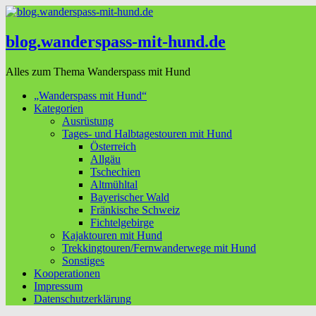
blog.wanderspass-mit-hund.de
Alles zum Thema Wanderspass mit Hund
„Wanderspass mit Hund“
Kategorien
Ausrüstung
Tages- und Halbtagestouren mit Hund
Österreich
Allgäu
Tschechien
Altmühltal
Bayerischer Wald
Fränkische Schweiz
Fichtelgebirge
Kajaktouren mit Hund
Trekkingtouren/Fernwanderwege mit Hund
Sonstiges
Kooperationen
Impressum
Datenschutzerklärung