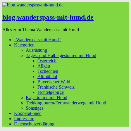
blog.wanderspass-mit-hund.de
Alles zum Thema Wanderspass mit Hund
„Wanderspass mit Hund“
Kategorien
Ausrüstung
Tages- und Halbtagestouren mit Hund
Österreich
Allgäu
Tschechien
Altmühltal
Bayerischer Wald
Fränkische Schweiz
Fichtelgebirge
Kajaktouren mit Hund
Trekkingtouren/Fernwanderwege mit Hund
Sonstiges
Kooperationen
Impressum
Datenschutzerklärung