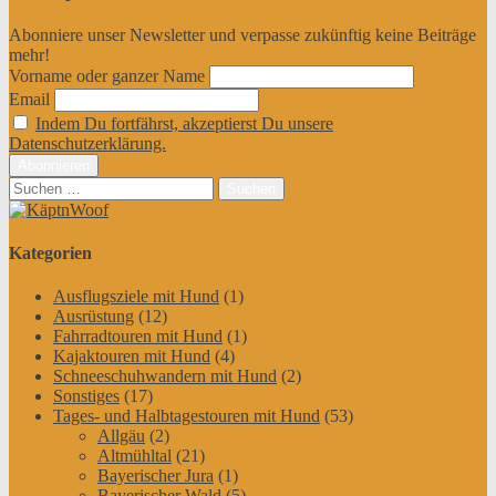
Abonniere unser Newsletter und verpasse zukünftig keine Beiträge
mehr!
Vorname oder ganzer Name
Email
Indem Du fortfährst, akzeptierst Du unsere
Datenschutzerklärung.
Suchen
nach:
Kategorien
Ausflugsziele mit Hund
(1)
Ausrüstung
(12)
Fahrradtouren mit Hund
(1)
Kajaktouren mit Hund
(4)
Schneeschuhwandern mit Hund
(2)
Sonstiges
(17)
Tages- und Halbtagestouren mit Hund
(53)
Allgäu
(2)
Altmühltal
(21)
Bayerischer Jura
(1)
Bayerischer Wald
(5)