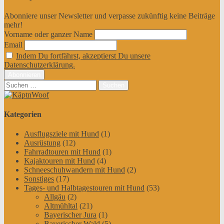
Abonniere unser Newsletter und verpasse zukünftig keine Beiträge
mehr!
Vorname oder ganzer Name
Email
Indem Du fortfährst, akzeptierst Du unsere
Datenschutzerklärung.
Suchen
nach:
Kategorien
Ausflugsziele mit Hund
(1)
Ausrüstung
(12)
Fahrradtouren mit Hund
(1)
Kajaktouren mit Hund
(4)
Schneeschuhwandern mit Hund
(2)
Sonstiges
(17)
Tages- und Halbtagestouren mit Hund
(53)
Allgäu
(2)
Altmühltal
(21)
Bayerischer Jura
(1)
Bayerischer Wald
(5)