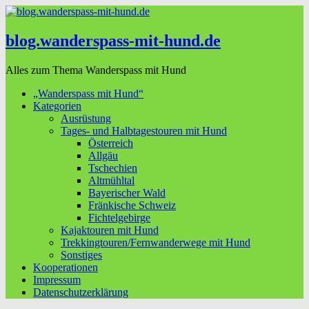
blog.wanderspass-mit-hund.de
Alles zum Thema Wanderspass mit Hund
„Wanderspass mit Hund“
Kategorien
Ausrüstung
Tages- und Halbtagestouren mit Hund
Österreich
Allgäu
Tschechien
Altmühltal
Bayerischer Wald
Fränkische Schweiz
Fichtelgebirge
Kajaktouren mit Hund
Trekkingtouren/Fernwanderwege mit Hund
Sonstiges
Kooperationen
Impressum
Datenschutzerklärung