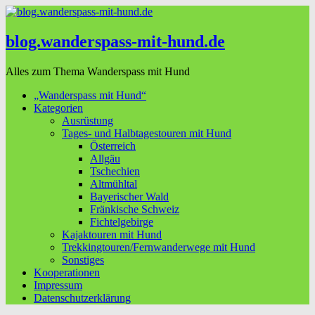
blog.wanderspass-mit-hund.de
Alles zum Thema Wanderspass mit Hund
„Wanderspass mit Hund“
Kategorien
Ausrüstung
Tages- und Halbtagestouren mit Hund
Österreich
Allgäu
Tschechien
Altmühltal
Bayerischer Wald
Fränkische Schweiz
Fichtelgebirge
Kajaktouren mit Hund
Trekkingtouren/Fernwanderwege mit Hund
Sonstiges
Kooperationen
Impressum
Datenschutzerklärung