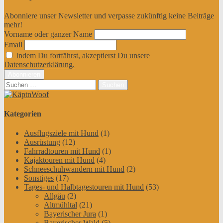
Abonniere unser Newsletter und verpasse zukünftig keine Beiträge
mehr!
Vorname oder ganzer Name
Email
Indem Du fortfährst, akzeptierst Du unsere
Datenschutzerklärung.
Suchen
nach:
Kategorien
Ausflugsziele mit Hund
(1)
Ausrüstung
(12)
Fahrradtouren mit Hund
(1)
Kajaktouren mit Hund
(4)
Schneeschuhwandern mit Hund
(2)
Sonstiges
(17)
Tages- und Halbtagestouren mit Hund
(53)
Allgäu
(2)
Altmühltal
(21)
Bayerischer Jura
(1)
Bayerischer Wald
(5)