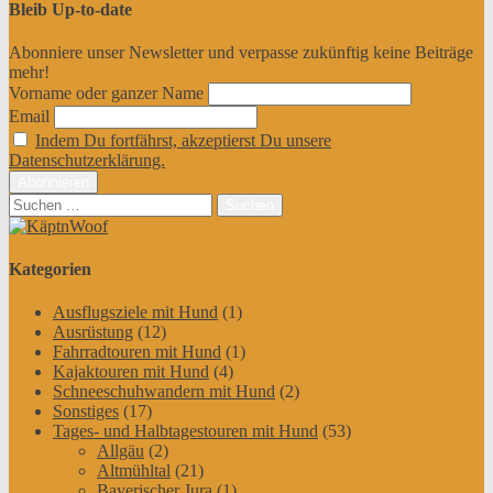
Bleib Up-to-date
Abonniere unser Newsletter und verpasse zukünftig keine Beiträge
mehr!
Vorname oder ganzer Name
Email
Indem Du fortfährst, akzeptierst Du unsere
Datenschutzerklärung.
Suchen
nach:
Kategorien
Ausflugsziele mit Hund
(1)
Ausrüstung
(12)
Fahrradtouren mit Hund
(1)
Kajaktouren mit Hund
(4)
Schneeschuhwandern mit Hund
(2)
Sonstiges
(17)
Tages- und Halbtagestouren mit Hund
(53)
Allgäu
(2)
Altmühltal
(21)
Bayerischer Jura
(1)