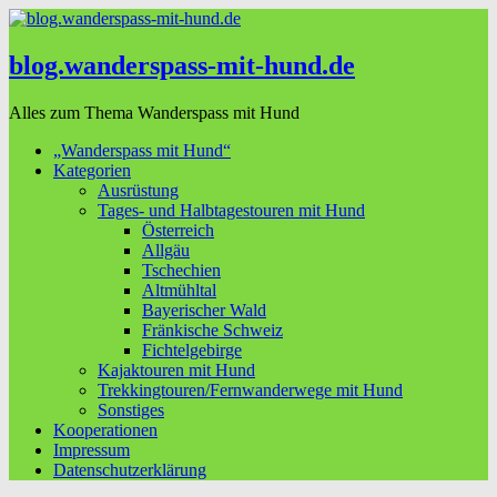
blog.wanderspass-mit-hund.de
Alles zum Thema Wanderspass mit Hund
„Wanderspass mit Hund“
Kategorien
Ausrüstung
Tages- und Halbtagestouren mit Hund
Österreich
Allgäu
Tschechien
Altmühltal
Bayerischer Wald
Fränkische Schweiz
Fichtelgebirge
Kajaktouren mit Hund
Trekkingtouren/Fernwanderwege mit Hund
Sonstiges
Kooperationen
Impressum
Datenschutzerklärung