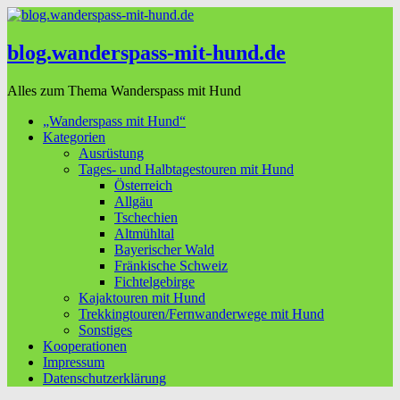
blog.wanderspass-mit-hund.de
Alles zum Thema Wanderspass mit Hund
„Wanderspass mit Hund“
Kategorien
Ausrüstung
Tages- und Halbtagestouren mit Hund
Österreich
Allgäu
Tschechien
Altmühltal
Bayerischer Wald
Fränkische Schweiz
Fichtelgebirge
Kajaktouren mit Hund
Trekkingtouren/Fernwanderwege mit Hund
Sonstiges
Kooperationen
Impressum
Datenschutzerklärung