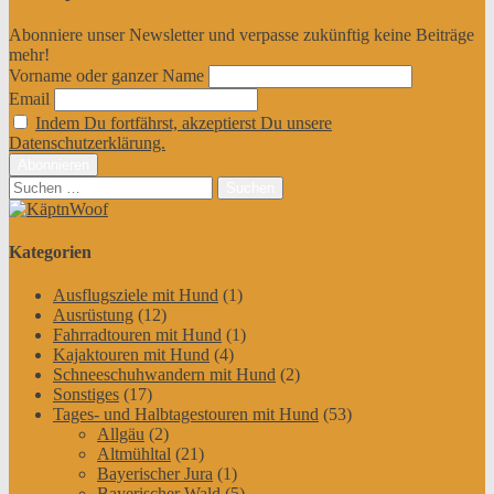
Abonniere unser Newsletter und verpasse zukünftig keine Beiträge
mehr!
Vorname oder ganzer Name
Email
Indem Du fortfährst, akzeptierst Du unsere
Datenschutzerklärung.
Suchen
nach:
Kategorien
Ausflugsziele mit Hund
(1)
Ausrüstung
(12)
Fahrradtouren mit Hund
(1)
Kajaktouren mit Hund
(4)
Schneeschuhwandern mit Hund
(2)
Sonstiges
(17)
Tages- und Halbtagestouren mit Hund
(53)
Allgäu
(2)
Altmühltal
(21)
Bayerischer Jura
(1)
Bayerischer Wald
(5)