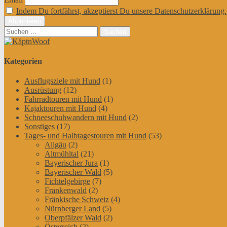
Indem Du fortfährst, akzeptierst Du unsere Datenschutzerklärung.
Suchen
nach:
Kategorien
Ausflugsziele mit Hund
(1)
Ausrüstung
(12)
Fahrradtouren mit Hund
(1)
Kajaktouren mit Hund
(4)
Schneeschuhwandern mit Hund
(2)
Sonstiges
(17)
Tages- und Halbtagestouren mit Hund
(53)
Allgäu
(2)
Altmühltal
(21)
Bayerischer Jura
(1)
Bayerischer Wald
(5)
Fichtelgebirge
(7)
Frankenwald
(2)
Fränkische Schweiz
(4)
Nürnberger Land
(5)
Oberpfälzer Wald
(2)
Österreich
(2)