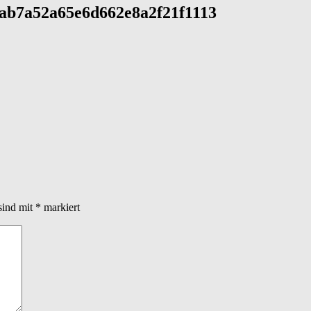
ab7a52a65e6d662e8a2f21f1113
sind mit
*
markiert