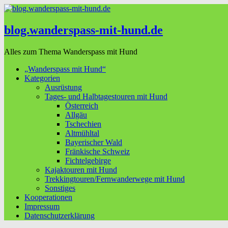
blog.wanderspass-mit-hund.de
Alles zum Thema Wanderspass mit Hund
„Wanderspass mit Hund“
Kategorien
Ausrüstung
Tages- und Halbtagestouren mit Hund
Österreich
Allgäu
Tschechien
Altmühltal
Bayerischer Wald
Fränkische Schweiz
Fichtelgebirge
Kajaktouren mit Hund
Trekkingtouren/Fernwanderwege mit Hund
Sonstiges
Kooperationen
Impressum
Datenschutzerklärung