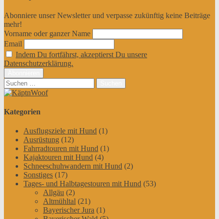
Abonniere unser Newsletter und verpasse zukünftig keine Beiträge
mehr!
Vorname oder ganzer Name
Email
Indem Du fortfährst, akzeptierst Du unsere
Datenschutzerklärung.
Suchen
nach:
Kategorien
Ausflugsziele mit Hund
(1)
Ausrüstung
(12)
Fahrradtouren mit Hund
(1)
Kajaktouren mit Hund
(4)
Schneeschuhwandern mit Hund
(2)
Sonstiges
(17)
Tages- und Halbtagestouren mit Hund
(53)
Allgäu
(2)
Altmühltal
(21)
Bayerischer Jura
(1)
Bayerischer Wald
(5)