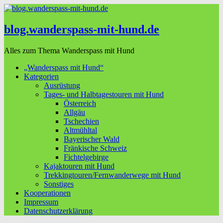
blog.wanderspass-mit-hund.de
Alles zum Thema Wanderspass mit Hund
„Wanderspass mit Hund“
Kategorien
Ausrüstung
Tages- und Halbtagestouren mit Hund
Österreich
Allgäu
Tschechien
Altmühltal
Bayerischer Wald
Fränkische Schweiz
Fichtelgebirge
Kajaktouren mit Hund
Trekkingtouren/Fernwanderwege mit Hund
Sonstiges
Kooperationen
Impressum
Datenschutzerklärung