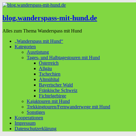
blog.wanderspass-mit-hund.de
Alles zum Thema Wanderspass mit Hund
„Wanderspass mit Hund“
Kategorien
Ausrüstung
Tages- und Halbtagestouren mit Hund
Österreich
Allgäu
Tschechien
Altmühltal
Bayerischer Wald
Fränkische Schweiz
Fichtelgebirge
Kajaktouren mit Hund
Trekkingtouren/Fernwanderwege mit Hund
Sonstiges
Kooperationen
Impressum
Datenschutzerklärung