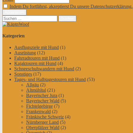
Indem Du fortfährst, akzeptierst Du unsere Datenschutzerklärung.
Suchen
nach:
Kategorien
Ausflugsziele mit Hund
(1)
Ausrüstung
(12)
Fahrradtouren mit Hund
(1)
Kajaktouren mit Hund
(4)
Schneeschuhwandern mit Hund
(2)
Sonstiges
(17)
Tages- und Halbtagestouren mit Hund
(53)
Allgäu
(2)
Altmühltal
(21)
Bayerischer Jura
(1)
Bayerischer Wald
(5)
Fichtelgebirge
(7)
Frankenwald
(2)
Fränkische Schweiz
(4)
Nürnberger Land
(5)
Oberpfälzer Wald
(2)
Österreich
(2)