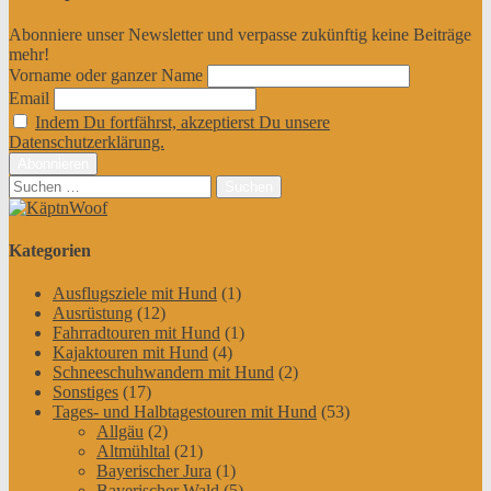
Abonniere unser Newsletter und verpasse zukünftig keine Beiträge
mehr!
Vorname oder ganzer Name
Email
Indem Du fortfährst, akzeptierst Du unsere
Datenschutzerklärung.
Suchen
nach:
Kategorien
Ausflugsziele mit Hund
(1)
Ausrüstung
(12)
Fahrradtouren mit Hund
(1)
Kajaktouren mit Hund
(4)
Schneeschuhwandern mit Hund
(2)
Sonstiges
(17)
Tages- und Halbtagestouren mit Hund
(53)
Allgäu
(2)
Altmühltal
(21)
Bayerischer Jura
(1)
Bayerischer Wald
(5)