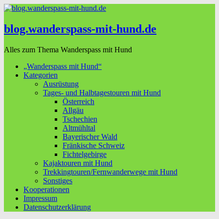
blog.wanderspass-mit-hund.de
Alles zum Thema Wanderspass mit Hund
„Wanderspass mit Hund“
Kategorien
Ausrüstung
Tages- und Halbtagestouren mit Hund
Österreich
Allgäu
Tschechien
Altmühltal
Bayerischer Wald
Fränkische Schweiz
Fichtelgebirge
Kajaktouren mit Hund
Trekkingtouren/Fernwanderwege mit Hund
Sonstiges
Kooperationen
Impressum
Datenschutzerklärung