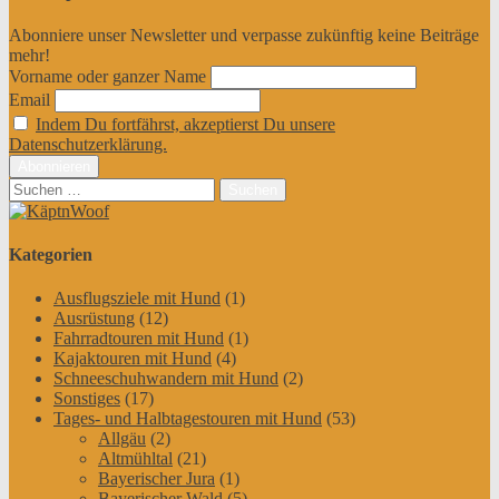
Abonniere unser Newsletter und verpasse zukünftig keine Beiträge
mehr!
Vorname oder ganzer Name
Email
Indem Du fortfährst, akzeptierst Du unsere
Datenschutzerklärung.
Suchen
nach:
Kategorien
Ausflugsziele mit Hund
(1)
Ausrüstung
(12)
Fahrradtouren mit Hund
(1)
Kajaktouren mit Hund
(4)
Schneeschuhwandern mit Hund
(2)
Sonstiges
(17)
Tages- und Halbtagestouren mit Hund
(53)
Allgäu
(2)
Altmühltal
(21)
Bayerischer Jura
(1)
Bayerischer Wald
(5)