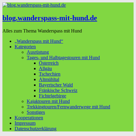
blog.wanderspass-mit-hund.de
Alles zum Thema Wanderspass mit Hund
„Wanderspass mit Hund“
Kategorien
Ausrüstung
Tages- und Halbtagestouren mit Hund
Österreich
Allgäu
Tschechien
Altmühltal
Bayerischer Wald
Fränkische Schweiz
Fichtelgebirge
Kajaktouren mit Hund
Trekkingtouren/Fernwanderwege mit Hund
Sonstiges
Kooperationen
Impressum
Datenschutzerklärung