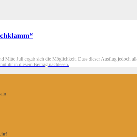
lachklamm“
Mitte Juli ergab sich die Möglichkeit. Dass dieser Ausflug jedoch alle
nnt ihr in diesem Beitrag nachlesen.
ain
ehr!