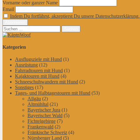
Vorname oder ganzer Name
Email
Indem Du fortfährst, akzeptierst Du unsere Datenschutzerklärung.
Suchen
nach:
Kategorien
Ausflugsziele mit Hund
(1)
Ausrüstung
(12)
Fahrradtouren mit Hund
(1)
Kajaktouren mit Hund
(4)
Schneeschuhwandern mit Hund
(2)
Sonstiges
(17)
Tages- und Halbtagestouren mit Hund
(53)
Allgäu
(2)
Altmühltal
(21)
Bayerischer Jura
(1)
Bayerischer Wald
(5)
Fichtelgebirge
(7)
Frankenwald
(2)
Fränkische Schweiz
(4)
Nürnberger Land
(5)