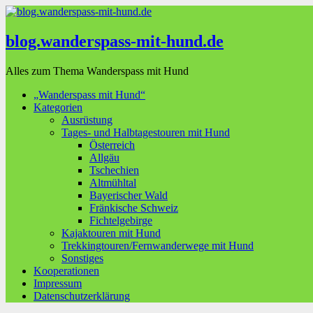
blog.wanderspass-mit-hund.de
Alles zum Thema Wanderspass mit Hund
„Wanderspass mit Hund“
Kategorien
Ausrüstung
Tages- und Halbtagestouren mit Hund
Österreich
Allgäu
Tschechien
Altmühltal
Bayerischer Wald
Fränkische Schweiz
Fichtelgebirge
Kajaktouren mit Hund
Trekkingtouren/Fernwanderwege mit Hund
Sonstiges
Kooperationen
Impressum
Datenschutzerklärung