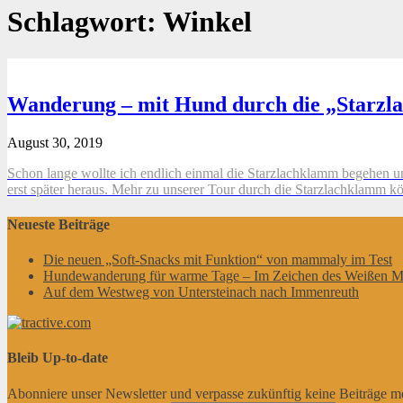
Schlagwort:
Winkel
Wanderung – mit Hund durch die „Starz
August 30, 2019
Schon lange wollte ich endlich einmal die Starzlachklamm begehen und 
erst später heraus. Mehr zu unserer Tour durch die Starzlachklamm kö
Neueste Beiträge
Die neuen „Soft-Snacks mit Funktion“ von mammaly im Test
Hundewanderung für warme Tage – Im Zeichen des Weißen M
Auf dem Westweg von Untersteinach nach Immenreuth
Bleib Up-to-date
Abonniere unser Newsletter und verpasse zukünftig keine Beiträge m