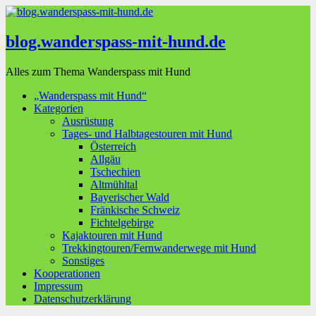
blog.wanderspass-mit-hund.de
Alles zum Thema Wanderspass mit Hund
„Wanderspass mit Hund“
Kategorien
Ausrüstung
Tages- und Halbtagestouren mit Hund
Österreich
Allgäu
Tschechien
Altmühltal
Bayerischer Wald
Fränkische Schweiz
Fichtelgebirge
Kajaktouren mit Hund
Trekkingtouren/Fernwanderwege mit Hund
Sonstiges
Kooperationen
Impressum
Datenschutzerklärung