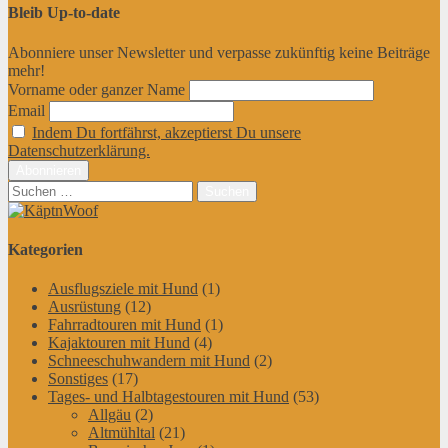
Bleib Up-to-date
Abonniere unser Newsletter und verpasse zukünftig keine Beiträge
mehr!
Vorname oder ganzer Name
Email
Indem Du fortfährst, akzeptierst Du unsere
Datenschutzerklärung.
Suchen
nach:
Kategorien
Ausflugsziele mit Hund
(1)
Ausrüstung
(12)
Fahrradtouren mit Hund
(1)
Kajaktouren mit Hund
(4)
Schneeschuhwandern mit Hund
(2)
Sonstiges
(17)
Tages- und Halbtagestouren mit Hund
(53)
Allgäu
(2)
Altmühltal
(21)