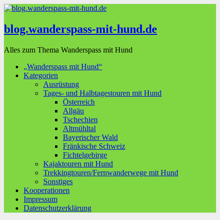
blog.wanderspass-mit-hund.de
Alles zum Thema Wanderspass mit Hund
„Wanderspass mit Hund“
Kategorien
Ausrüstung
Tages- und Halbtagestouren mit Hund
Österreich
Allgäu
Tschechien
Altmühltal
Bayerischer Wald
Fränkische Schweiz
Fichtelgebirge
Kajaktouren mit Hund
Trekkingtouren/Fernwanderwege mit Hund
Sonstiges
Kooperationen
Impressum
Datenschutzerklärung