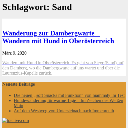
Schlagwort:
Sand
Wanderung zur Dambergwarte –
Wandern mit Hund in Oberösterreich
März 9, 2020
Wandern mit Hund in Oberösterreich. Es geht von Steyr (Sand) auf
den Damberg, wo die Dambergwarte auf uns wartet und über die
Laurenzius-Kapelle zurück.
Neueste Beiträge
Die neuen „Soft-Snacks mit Funktion“ von mammaly im Test
Hundewanderung für warme Tage – Im Zeichen des Weißen
Main
Auf dem Westweg von Untersteinach nach Immenreuth