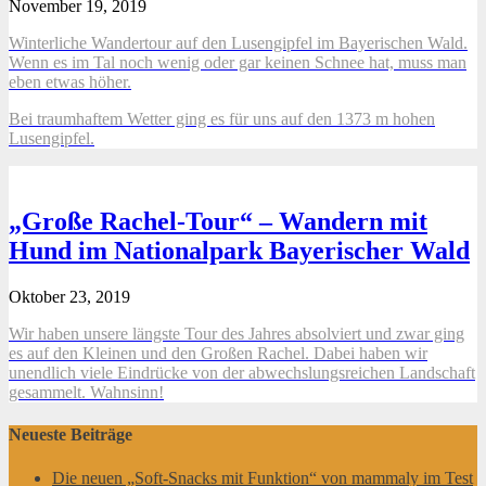
November 19, 2019
Winterliche Wandertour auf den Lusengipfel im Bayerischen Wald.
Wenn es im Tal noch wenig oder gar keinen Schnee hat, muss man
eben etwas höher.
Bei traumhaftem Wetter ging es für uns auf den 1373 m hohen
Lusengipfel.
„Große Rachel-Tour“ – Wandern mit
Hund im Nationalpark Bayerischer Wald
Oktober 23, 2019
Wir haben unsere längste Tour des Jahres absolviert und zwar ging
es auf den Kleinen und den Großen Rachel. Dabei haben wir
unendlich viele Eindrücke von der abwechslungsreichen Landschaft
gesammelt. Wahnsinn!
Neueste Beiträge
Die neuen „Soft-Snacks mit Funktion“ von mammaly im Test