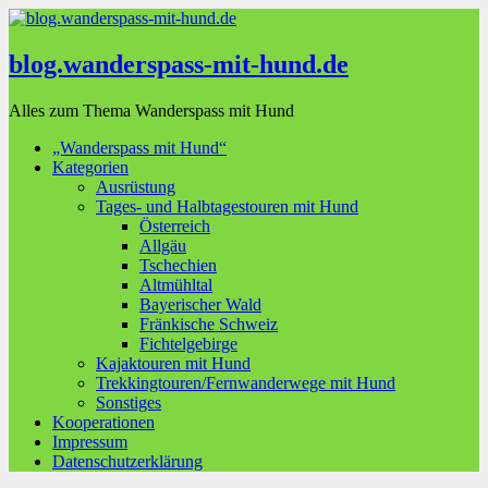
blog.wanderspass-mit-hund.de
Alles zum Thema Wanderspass mit Hund
„Wanderspass mit Hund“
Kategorien
Ausrüstung
Tages- und Halbtagestouren mit Hund
Österreich
Allgäu
Tschechien
Altmühltal
Bayerischer Wald
Fränkische Schweiz
Fichtelgebirge
Kajaktouren mit Hund
Trekkingtouren/Fernwanderwege mit Hund
Sonstiges
Kooperationen
Impressum
Datenschutzerklärung