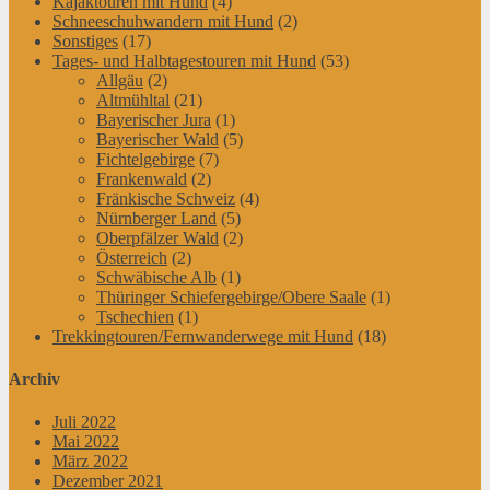
Kajaktouren mit Hund
(4)
Schneeschuhwandern mit Hund
(2)
Sonstiges
(17)
Tages- und Halbtagestouren mit Hund
(53)
Allgäu
(2)
Altmühltal
(21)
Bayerischer Jura
(1)
Bayerischer Wald
(5)
Fichtelgebirge
(7)
Frankenwald
(2)
Fränkische Schweiz
(4)
Nürnberger Land
(5)
Oberpfälzer Wald
(2)
Österreich
(2)
Schwäbische Alb
(1)
Thüringer Schiefergebirge/Obere Saale
(1)
Tschechien
(1)
Trekkingtouren/Fernwanderwege mit Hund
(18)
Archiv
Juli 2022
Mai 2022
März 2022
Dezember 2021