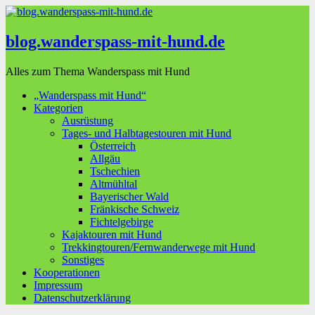
blog.wanderspass-mit-hund.de
Alles zum Thema Wanderspass mit Hund
„Wanderspass mit Hund“
Kategorien
Ausrüstung
Tages- und Halbtagestouren mit Hund
Österreich
Allgäu
Tschechien
Altmühltal
Bayerischer Wald
Fränkische Schweiz
Fichtelgebirge
Kajaktouren mit Hund
Trekkingtouren/Fernwanderwege mit Hund
Sonstiges
Kooperationen
Impressum
Datenschutzerklärung