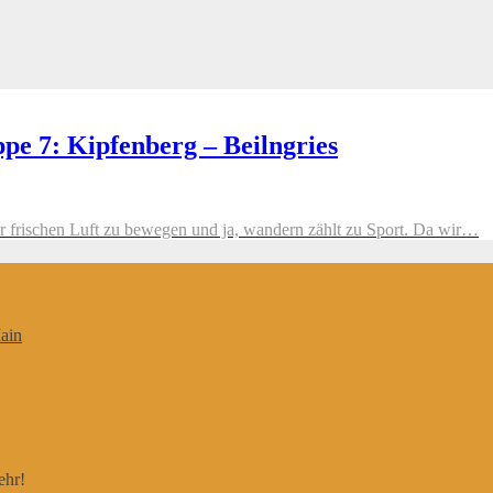
e 7: Kipfenberg – Beilngries
er frischen Luft zu bewegen und ja, wandern zählt zu Sport. Da wir…
ain
ehr!