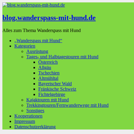
blog.wanderspass-mit-hund.de
Alles zum Thema Wanderspass mit Hund
„Wanderspass mit Hund“
Kategorien
Ausrüstung
Tages- und Halbtagestouren mit Hund
Österreich
Allgäu
Tschechien
Altmühltal
Bayerischer Wald
Fränkische Schweiz
Fichtelgebirge
Kajaktouren mit Hund
Trekkingtouren/Fernwanderwege mit Hund
Sonstiges
Kooperationen
Impressum
Datenschutzerklärung