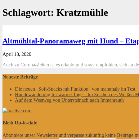
Schlagwort:
Kratzmühle
Altmühltal-Panoramaweg mit Hund – Etapp
April 18, 2020
Auch zu Corona-Zeiten ist es erlaubt und sogar empfohlen, sich an d
Neueste Beiträge
Die neuen „Soft-Snacks mit Funktion“ von mammaly im Test
Hundewanderung für warme Tage – Im Zeichen des Weißen M
Auf dem Westweg von Untersteinach nach Immenreuth
Bleib Up-to-date
Abonniere unser Newsletter und verpasse zukünftig keine Beiträge m