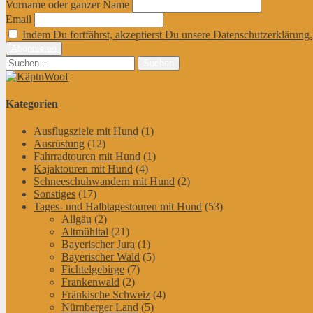
Vorname oder ganzer Name
Email
Indem Du fortfährst, akzeptierst Du unsere Datenschutzerklärung.
Suchen
nach:
Kategorien
Ausflugsziele mit Hund
(1)
Ausrüstung
(12)
Fahrradtouren mit Hund
(1)
Kajaktouren mit Hund
(4)
Schneeschuhwandern mit Hund
(2)
Sonstiges
(17)
Tages- und Halbtagestouren mit Hund
(53)
Allgäu
(2)
Altmühltal
(21)
Bayerischer Jura
(1)
Bayerischer Wald
(5)
Fichtelgebirge
(7)
Frankenwald
(2)
Fränkische Schweiz
(4)
Nürnberger Land
(5)