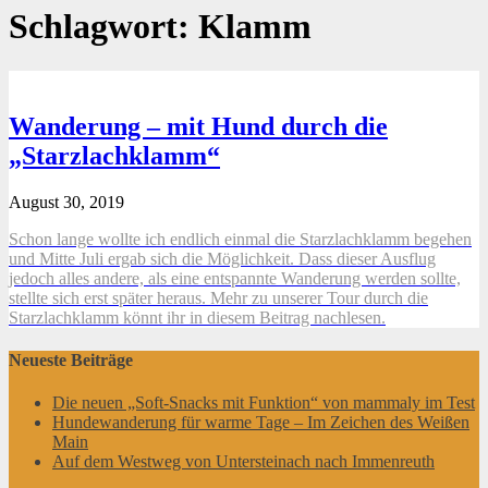
Schlagwort:
Klamm
Wanderung – mit Hund durch die
„Starzlachklamm“
August 30, 2019
Schon lange wollte ich endlich einmal die Starzlachklamm begehen
und Mitte Juli ergab sich die Möglichkeit. Dass dieser Ausflug
jedoch alles andere, als eine entspannte Wanderung werden sollte,
stellte sich erst später heraus. Mehr zu unserer Tour durch die
Starzlachklamm könnt ihr in diesem Beitrag nachlesen.
Neueste Beiträge
Die neuen „Soft-Snacks mit Funktion“ von mammaly im Test
Hundewanderung für warme Tage – Im Zeichen des Weißen
Main
Auf dem Westweg von Untersteinach nach Immenreuth