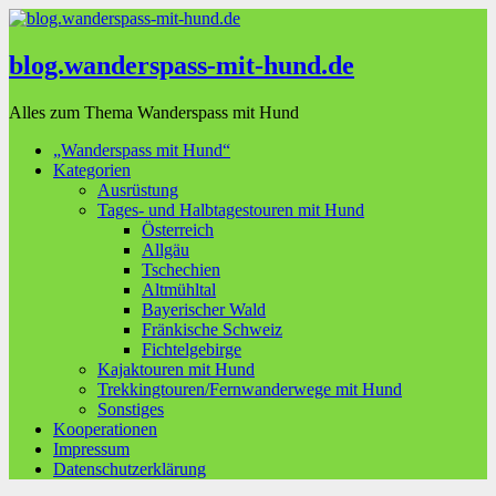
blog.wanderspass-mit-hund.de
Alles zum Thema Wanderspass mit Hund
„Wanderspass mit Hund“
Kategorien
Ausrüstung
Tages- und Halbtagestouren mit Hund
Österreich
Allgäu
Tschechien
Altmühltal
Bayerischer Wald
Fränkische Schweiz
Fichtelgebirge
Kajaktouren mit Hund
Trekkingtouren/Fernwanderwege mit Hund
Sonstiges
Kooperationen
Impressum
Datenschutzerklärung