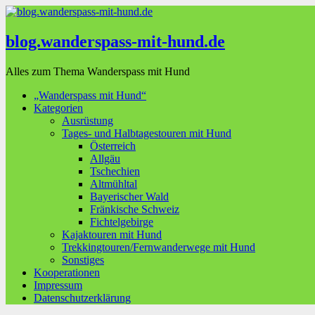
blog.wanderspass-mit-hund.de
Alles zum Thema Wanderspass mit Hund
„Wanderspass mit Hund“
Kategorien
Ausrüstung
Tages- und Halbtagestouren mit Hund
Österreich
Allgäu
Tschechien
Altmühltal
Bayerischer Wald
Fränkische Schweiz
Fichtelgebirge
Kajaktouren mit Hund
Trekkingtouren/Fernwanderwege mit Hund
Sonstiges
Kooperationen
Impressum
Datenschutzerklärung