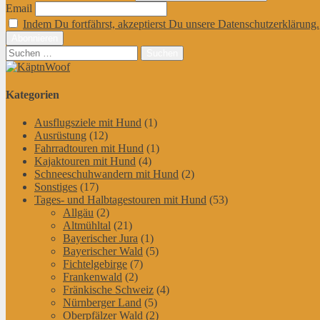
Email
Indem Du fortfährst, akzeptierst Du unsere Datenschutzerklärung.
Suchen
nach:
Kategorien
Ausflugsziele mit Hund
(1)
Ausrüstung
(12)
Fahrradtouren mit Hund
(1)
Kajaktouren mit Hund
(4)
Schneeschuhwandern mit Hund
(2)
Sonstiges
(17)
Tages- und Halbtagestouren mit Hund
(53)
Allgäu
(2)
Altmühltal
(21)
Bayerischer Jura
(1)
Bayerischer Wald
(5)
Fichtelgebirge
(7)
Frankenwald
(2)
Fränkische Schweiz
(4)
Nürnberger Land
(5)
Oberpfälzer Wald
(2)