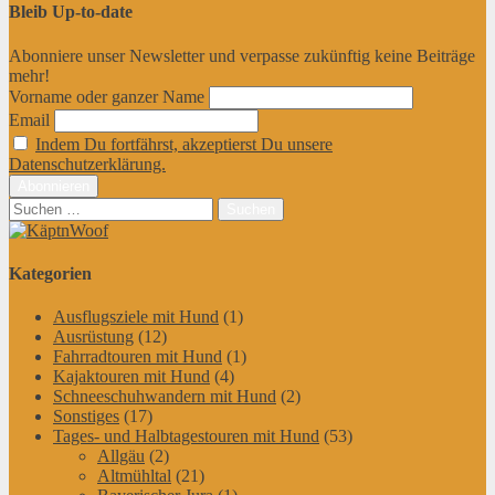
Bleib Up-to-date
Abonniere unser Newsletter und verpasse zukünftig keine Beiträge
mehr!
Vorname oder ganzer Name
Email
Indem Du fortfährst, akzeptierst Du unsere
Datenschutzerklärung.
Suchen
nach:
Kategorien
Ausflugsziele mit Hund
(1)
Ausrüstung
(12)
Fahrradtouren mit Hund
(1)
Kajaktouren mit Hund
(4)
Schneeschuhwandern mit Hund
(2)
Sonstiges
(17)
Tages- und Halbtagestouren mit Hund
(53)
Allgäu
(2)
Altmühltal
(21)