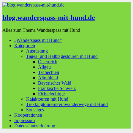
blog.wanderspass-mit-hund.de
Alles zum Thema Wanderspass mit Hund
„Wanderspass mit Hund“
Kategorien
Ausrüstung
Tages- und Halbtagestouren mit Hund
Österreich
Allgäu
Tschechien
Altmühltal
Bayerischer Wald
Fränkische Schweiz
Fichtelgebirge
Kajaktouren mit Hund
Trekkingtouren/Fernwanderwege mit Hund
Sonstiges
Kooperationen
Impressum
Datenschutzerklärung