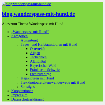
blog.wanderspass-mit-hund.de
Alles zum Thema Wanderspass mit Hund
„Wanderspass mit Hund“
Kategorien
Ausrüstung
Tages- und Halbtagestouren mit Hund
Österreich
Allgäu
Tschechien
Altmühltal
Bayerischer Wald
Fränkische Schweiz
Fichtelgebirge
Kajaktouren mit Hund
Trekkingtouren/Fernwanderwege mit Hund
Sonstiges
Kooperationen
Impressum
Datenschutzerklärung