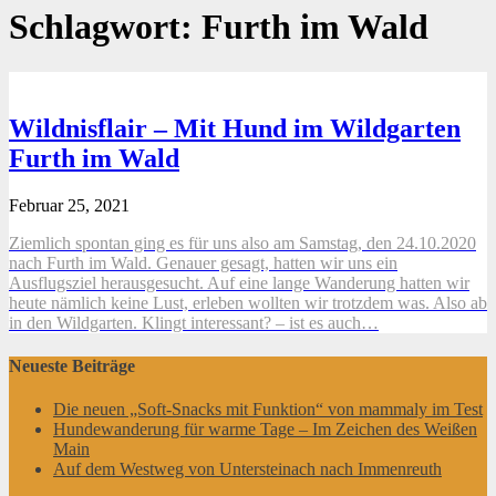
Schlagwort:
Furth im Wald
Wildnisflair – Mit Hund im Wildgarten
Furth im Wald
Februar 25, 2021
Ziemlich spontan ging es für uns also am Samstag, den 24.10.2020
nach Furth im Wald. Genauer gesagt, hatten wir uns ein
Ausflugsziel herausgesucht. Auf eine lange Wanderung hatten wir
heute nämlich keine Lust, erleben wollten wir trotzdem was. Also ab
in den Wildgarten. Klingt interessant? – ist es auch…
Neueste Beiträge
Die neuen „Soft-Snacks mit Funktion“ von mammaly im Test
Hundewanderung für warme Tage – Im Zeichen des Weißen
Main
Auf dem Westweg von Untersteinach nach Immenreuth