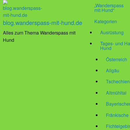
„Wanderspass
mit Hund“
Kategorien
blog.wanderspass-mit-hund.de
Ausrüstung
Alles zum Thema Wanderspass mit
Hund
Tages- und Ha
Hund
Österreich
Allgäu
Tschechien
Altmühltal
Bayerische
Fränkische
Fichtelgebi