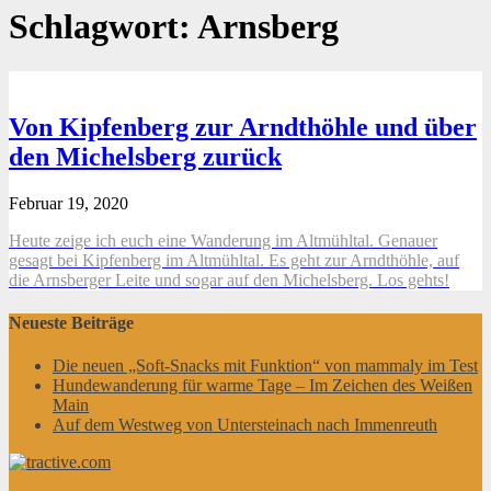
Schlagwort:
Arnsberg
Von Kipfenberg zur Arndthöhle und über
den Michelsberg zurück
Februar 19, 2020
Heute zeige ich euch eine Wanderung im Altmühltal. Genauer
gesagt bei Kipfenberg im Altmühltal. Es geht zur Arndthöhle, auf
die Arnsberger Leite und sogar auf den Michelsberg. Los gehts!
Neueste Beiträge
Die neuen „Soft-Snacks mit Funktion“ von mammaly im Test
Hundewanderung für warme Tage – Im Zeichen des Weißen
Main
Auf dem Westweg von Untersteinach nach Immenreuth