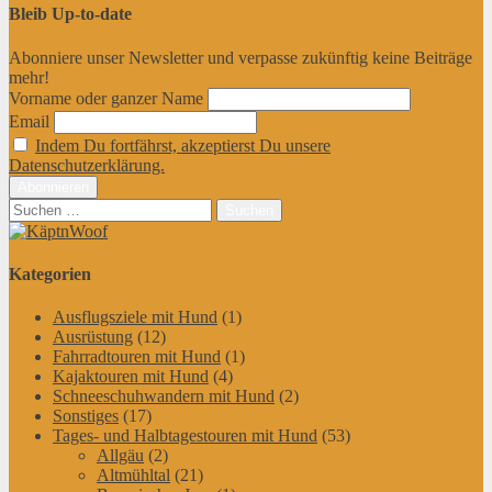
Bleib Up-to-date
Abonniere unser Newsletter und verpasse zukünftig keine Beiträge
mehr!
Vorname oder ganzer Name
Email
Indem Du fortfährst, akzeptierst Du unsere
Datenschutzerklärung.
Suchen
nach:
Kategorien
Ausflugsziele mit Hund
(1)
Ausrüstung
(12)
Fahrradtouren mit Hund
(1)
Kajaktouren mit Hund
(4)
Schneeschuhwandern mit Hund
(2)
Sonstiges
(17)
Tages- und Halbtagestouren mit Hund
(53)
Allgäu
(2)
Altmühltal
(21)