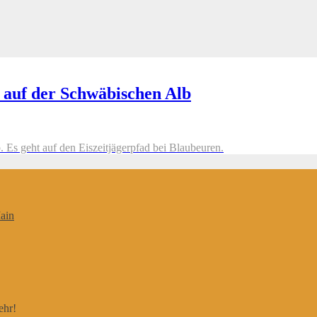
 auf der Schwäbischen Alb
 Es geht auf den Eiszeitjägerpfad bei Blaubeuren.
ain
ehr!