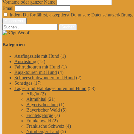
Vorname oder ganzer Name
Email
Indem Du fortfährst, akzeptierst Du unsere Datenschutzerklärung.
Suchen
nach:
Kategorien
Ausflugsziele mit Hund
(1)
Ausrüstung
(12)
Fahrradtouren mit Hund
(1)
Kajaktouren mit Hund
(4)
Schneeschuhwandern mit Hund
(2)
Sonstiges
(17)
Tages- und Halbtagestouren mit Hund
(53)
Allgäu
(2)
Altmühltal
(21)
Bayerischer Jura
(1)
Bayerischer Wald
(5)
Fichtelgebirge
(7)
Frankenwald
(2)
Fränkische Schweiz
(4)
Nürnberger Land
(5)