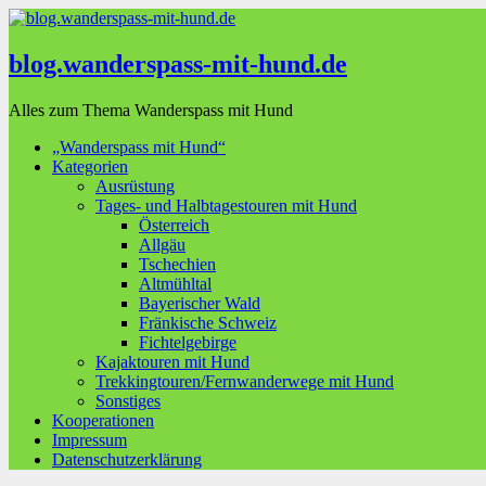
blog.wanderspass-mit-hund.de
Alles zum Thema Wanderspass mit Hund
„Wanderspass mit Hund“
Kategorien
Ausrüstung
Tages- und Halbtagestouren mit Hund
Österreich
Allgäu
Tschechien
Altmühltal
Bayerischer Wald
Fränkische Schweiz
Fichtelgebirge
Kajaktouren mit Hund
Trekkingtouren/Fernwanderwege mit Hund
Sonstiges
Kooperationen
Impressum
Datenschutzerklärung