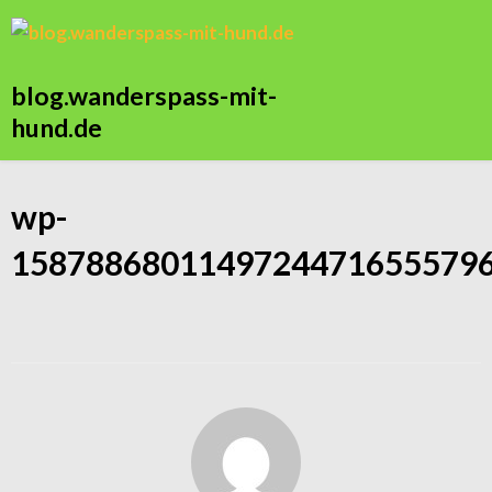
blog.wanderspass-mit-
hund.de
wp-
15878868011497244716555796